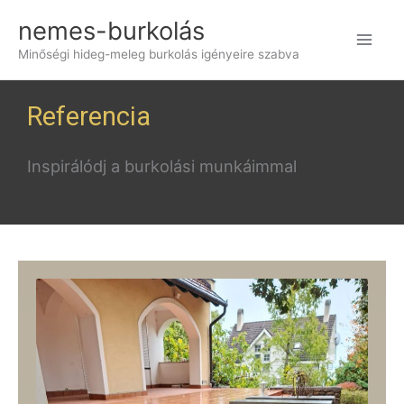
Skip
nemes-burkolás
to
Minőségi hideg-meleg burkolás igényeire szabva
content
Referencia
Inspirálódj a burkolási munkáimmal